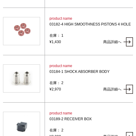
product name
03182-4 HIGH SMOOTHNESS PISTONS 4 HOLE
在庫： 1
¥1,430
商品詳細へ
product name
03184-1 SHOCK ABSORBER BODY
在庫： 2
¥2,970
商品詳細へ
product name
03189-2 RECEIVER BOX
在庫： 2