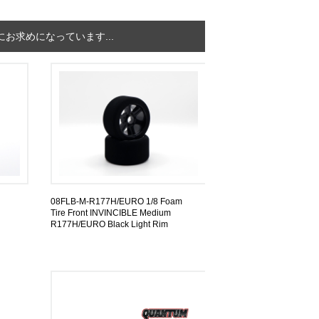
お求めになっています...
08FLB-M-R177H/EURO 1/8 Foam
Tire Front INVINCIBLE Medium
R177H/EURO Black Light Rim