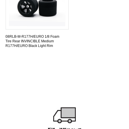
08RLB-M-R177H/EURO 1/8 Foam
Tire Rear INVINCIBLE Medium
R177H/EURO Black Light Rim