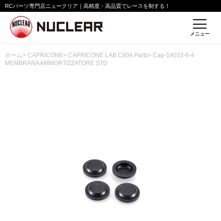
RCパーツ専門店ニュークリア｜高精度・高品質でレースを制する！
メニュー
ホーム
>
CAPRICONE
>
CAPRICONE LAB C804 Parts
> Cap-14033-6-4
MEMBRANA AMMORTIZZATORE STD