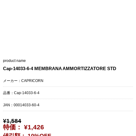
product name
Cap-14033-6-4 MEMBRANA AMMORTIZZATORE STD
メーカー：CAPRICORN
品番：Cap-14033-6-4
JAN：
00014033-60-4
¥1,584
特価： ¥1,426
値引額： 10%OFF