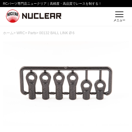
RCパーツ専門店ニュークリア｜高精度・高品質でレースを制する！
メニュー
ホーム
>
WRC
>
Parts
> 00132 BALL LINK Ø 6