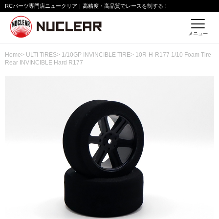
RCパーツ専門店ニュークリア｜高精度・高品質でレースを制する！
メニュー
Home
>
ULTI TIRES
>
1/10GP INVINCIBLE TIRE
> 10R-H-R177 1/10 Foam Tire
Rear INVINCIBLE Hard R177