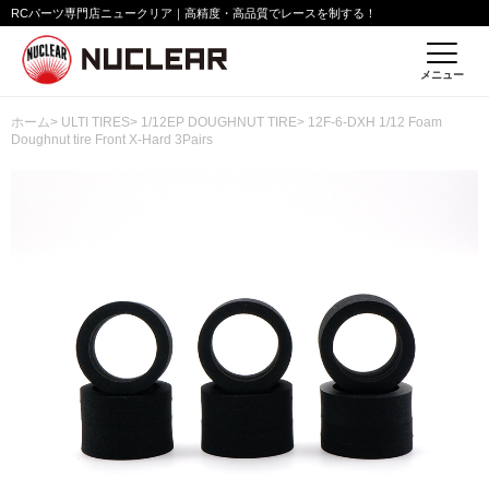
RCパーツ専門店ニュークリア｜高精度・高品質でレースを制する！
メニュー
ホーム
>
ULTI TIRES
>
1/12EP DOUGHNUT TIRE
> 12F-6-DXH 1/12 Foam
Doughnut tire Front X-Hard 3Pairs