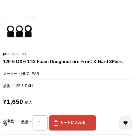
product name
12F-6-DXH 1/12 Foam Doughnut tire Front X-Hard 3Pairs
メーカー：NUCLEAR
品番：12F-6-DXH
¥1,650
税込
在庫数：
数量：
78