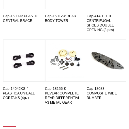
Cap-15009P PLASTIC
Cap-15012-k REAR
Cap-414D 1/10
CENTRAL BRACE
BODY TOWER
CENTRIFUGAL
SHOES DOUBLE
OPENING (3 pcs)
Cap-14042KS-4
Cap-18156-K
Cap-18083
PLASTICA UNIBALL
KEVLAR COMPLETE
COMPOSITE WIDE
CORTA KS (4pz)
REAR DIFFERENTIAL
BUMBER
V3 METAL GEAR