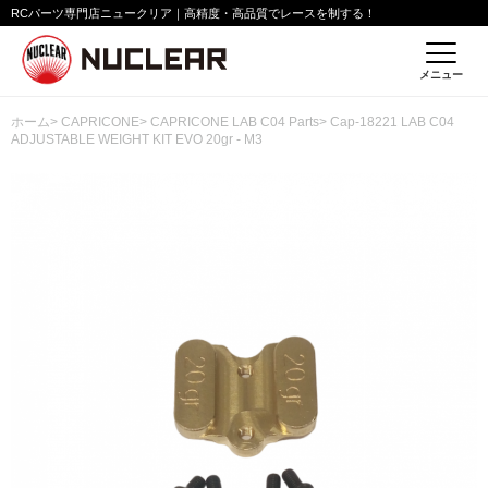
RCパーツ専門店ニュークリア｜高精度・高品質でレースを制する！
メニュー
ホーム
>
CAPRICONE
>
CAPRICONE LAB C04 Parts
> Cap-18221 LAB C04
ADJUSTABLE WEIGHT KIT EVO 20gr - M3