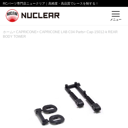
RCパーツ専門店ニュークリア｜高精度・高品質でレースを制する！
メニュー
ホーム
>
CAPRICONE
>
CAPRICONE LAB C04 Parts
> Cap-15012-k REAR
BODY TOWER