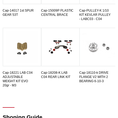
Cap-14017 1st SPUR
Cap-15009P PLASTIC
Cap-PULLEY-K 1/10
GEAR 53T
CENTRAL BRACE
KIT KEVLAR PULLEY
- LABC03 - C04
Cap-18221 LAB C04
Cap-18208-K LAB
Cap-18110-k DRIVE
ADJUSTABLE
C04 REAR LINK KIT
FLANGE V2 WITH 2
WEIGHT KIT EVO
BEARING 6-10-3
20gr - M3
Shoping Guide