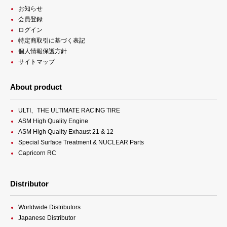
お知らせ
会員登録
ログイン
特定商取引に基づく表記
個人情報保護方針
サイトマップ
About product
ULTI、THE ULTIMATE RACING TIRE
ASM High Quality Engine
ASM High Quality Exhaust 21 & 12
Special Surface Treatment & NUCLEAR Parts
Capricorn RC
Distributor
Worldwide Distributors
Japanese Distributor