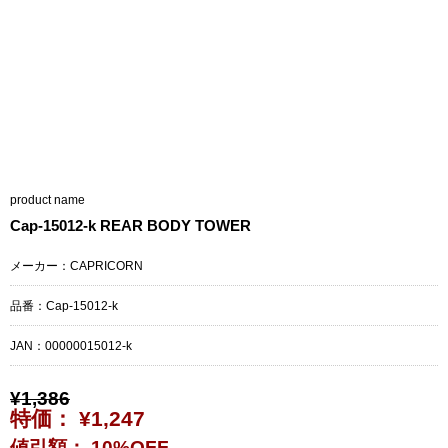
product name
Cap-15012-k REAR BODY TOWER
メーカー：CAPRICORN
品番：Cap-15012-k
JAN：
00000015012-k
¥1,386
特価： ¥1,247
値引額： 10%OFF