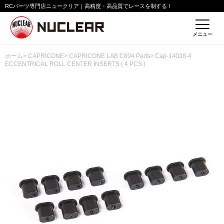
RCパーツ専門店ニュークリア｜高精度・高品質でレースを制する！
メニュー
ホーム
>
CAPRICONE
>
CAPRICONE LAB C804 Parts
> Cap-14038-4
ECCENTRICAL ROLL CENTER INSERTS ( 4 PCS )