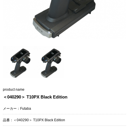
product name
＜040290＞ T10PX Black Edition
メーカー：Futaba
品番：＜040290＞ T10PX Black Edition