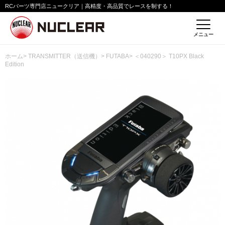
RCパーツ専門店ニュークリア｜高精度・高品質でレースを制する！
メニュー
ホーム
>
TRANSMITTER（送信機）
>
FUTABA
> ＜040290＞ T10PX Black
Edition