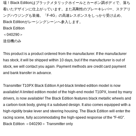
場！Black Editionはブラックメタリックホイールとカーボン調ボディで、落ち
着いたデザインに仕上がっています。また高剛性のブレーキレバー、ステアリ
ングハウジングも装備。「F-4G」の高速レスポンスをしっかり受け止め、
Black Editionがレーシングシーンへ参入します。
Black Edition
＜040290＞
送信機のみ
This product is a product ordered from the manufacturer. If the manufacturer
has stock, it will be shipped within 10 days, but if the manufacturer is out of
stock, we will contact you again. Payment methods are credit card payment
and bank transfer in advance.
Transmitter T10PX Black Edition A jet-black limited edition model is now
available! A limited edition model of the high-end model T10PX, loved by many
drivers, is now available! The Black Edition features black metallic wheels and
a carbon-look body, giving it a subdued design. It also comes equipped with a
high-rigidity brake lever and steering housing. The Black Edition will enter the
racing scene, fully accommodating the high-speed response of the "F-4G".
Black Edition ＜040290＞ Transmitter only