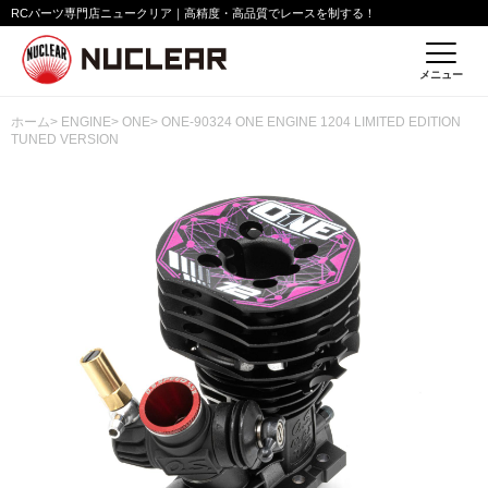
RCパーツ専門店ニュークリア｜高精度・高品質でレースを制する！
メニュー
ホーム
>
ENGINE
>
ONE
> ONE-90324 ONE ENGINE 1204 LIMITED EDITION
TUNED VERSION