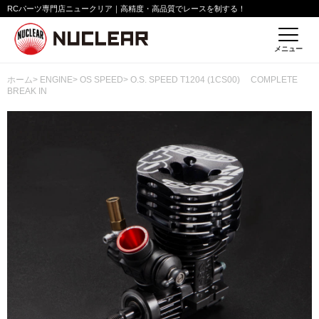
RCパーツ専門店ニュークリア｜高精度・高品質でレースを制する！
メニュー
ホーム
>
ENGINE
>
OS SPEED
> O.S. SPEED T1204 (1CS00) COMPLETE
BREAK IN