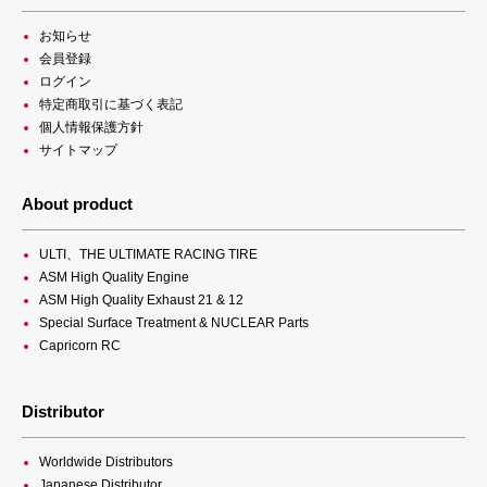
お知らせ
会員登録
ログイン
特定商取引に基づく表記
個人情報保護方針
サイトマップ
About product
ULTI、THE ULTIMATE RACING TIRE
ASM High Quality Engine
ASM High Quality Exhaust 21 & 12
Special Surface Treatment & NUCLEAR Parts
Capricorn RC
Distributor
Worldwide Distributors
Japanese Distributor