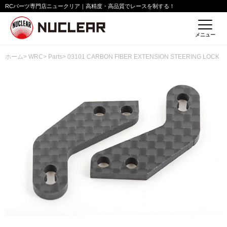
RCパーツ専門店ニュークリア｜高精度・高品質でレースを制する！
メニュー
ホーム
>
WRC
>
Parts
> 03101 CARBON FIBER EXTENSION STEERING LOCK