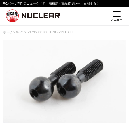
RCパーツ専門店ニュークリア｜高精度・高品質でレースを制する！
メニュー
ホーム
>
WRC
>
Parts
> 00100 KING PIN BALL