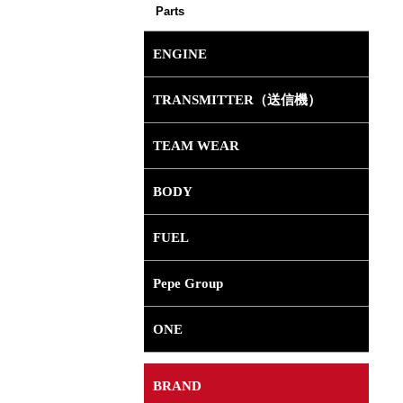
Parts
ENGINE
TRANSMITTER（送信機）
TEAM WEAR
BODY
FUEL
Pepe Group
ONE
BRAND