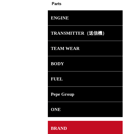
Parts
ENGINE
TRANSMITTER（送信機）
TEAM WEAR
BODY
FUEL
Pepe Group
ONE
BRAND