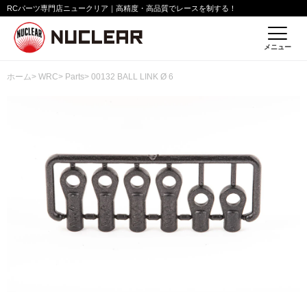
RCパーツ専門店ニュークリア｜高精度・高品質でレースを制する！
メニュー
ホーム
>
WRC
>
Parts
> 00132 BALL LINK Ø 6