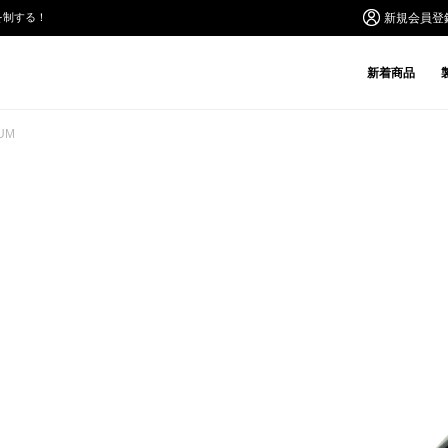
を制する！
新規会員登
新着商品
IUM