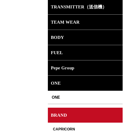
TRANSMITTER（送信機）
TEAM WEAR
BODY
FUEL
Pepe Group
ONE
ONE
BRAND
選択して下さい。