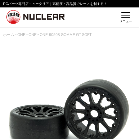
RCパーツ専門店ニュークリア｜高精度・高品質でレースを制する！
メニュー
ホーム
>
ONE
>
ONE
> ONE-90508 GOMME GT SOFT