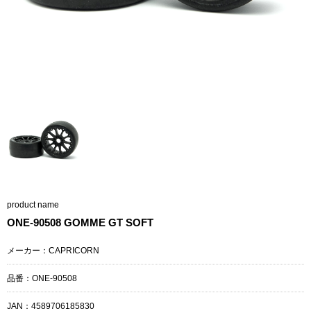
product name
ONE-90508 GOMME GT SOFT
メーカー：CAPRICORN
品番：ONE-90508
JAN：
4589706185830