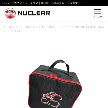
RCパーツ専門店ニュークリア｜高精度・高品質でレースを制する！
メニュー
ホーム
>
CAPRICONE
>
CAPRICORN ACCESSORIES
> cap-19044 OMNI BAG
CAPRICORN