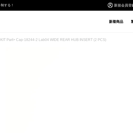
を制する！
新規会員登
新着商品
IT Part
> Cap-18244-2 Lab04 WIDE REAR HUB INSERT (2 PCS)