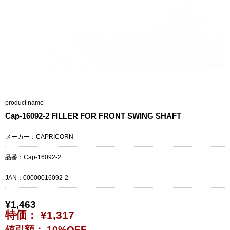
product name
Cap-16092-2 FILLER FOR FRONT SWING SHAFT
メーカー：CAPRICORN
品番：Cap-16092-2
JAN：
00000016092-2
¥1,463
特価： ¥1,317
値引額： 10%OFF