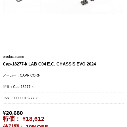
product name
Cap-18277-k LAB C04 E.C. CHASSIS EVO 2024
メーカー：CAPRICORN
品番：Cap-18277-k
JAN：
00000018277-k
¥20,680
特価： ¥18,612
値引額： 10%OFF