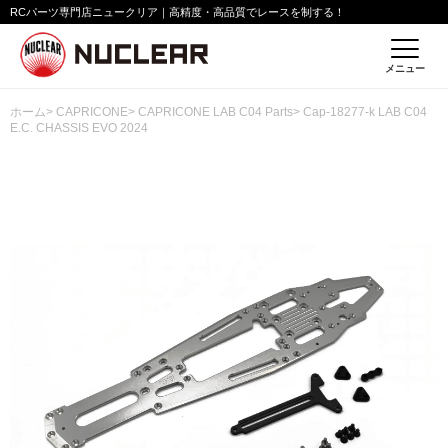
RCパーツ専門店ニュークリア｜高精度・高品質でレースを制する！
メニュー
ホーム
>
CAPRICONE
>
CAPRICONE LAB C04 Parts
> Cap-18277-k LAB C04
E.C. CHASSIS EVO 2024