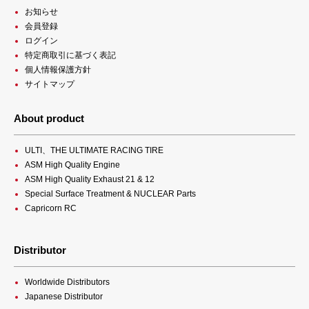
お知らせ
会員登録
ログイン
特定商取引に基づく表記
個人情報保護方針
サイトマップ
About product
ULTI、THE ULTIMATE RACING TIRE
ASM High Quality Engine
ASM High Quality Exhaust 21 & 12
Special Surface Treatment & NUCLEAR Parts
Capricorn RC
Distributor
Worldwide Distributors
Japanese Distributor