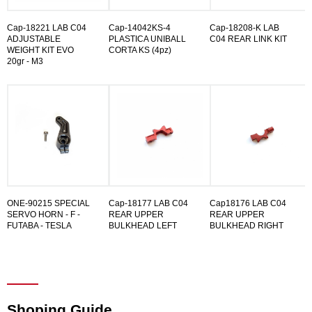
Cap-18221 LAB C04
Cap-14042KS-4
Cap-18208-K LAB
ADJUSTABLE
PLASTICA UNIBALL
C04 REAR LINK KIT
WEIGHT KIT EVO
CORTA KS (4pz)
20gr - M3
ONE-90215 SPECIAL
Cap-18177 LAB C04
Cap18176 LAB C04
SERVO HORN - F -
REAR UPPER
REAR UPPER
FUTABA - TESLA
BULKHEAD LEFT
BULKHEAD RIGHT
Shoping Guide