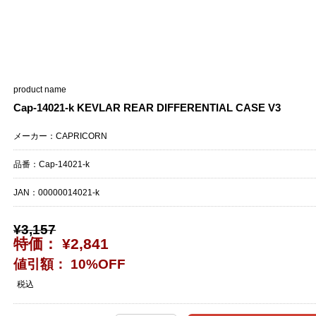
product name
Cap-14021-k KEVLAR REAR DIFFERENTIAL CASE V3
メーカー：CAPRICORN
品番：Cap-14021-k
JAN：
00000014021-k
¥3,157
特価： ¥2,841
値引額： 10%OFF
税込