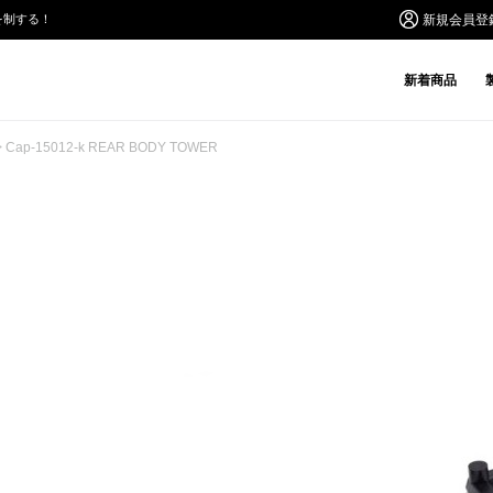
を制する！
新規会員登
新着商品
> Cap-15012-k REAR BODY TOWER