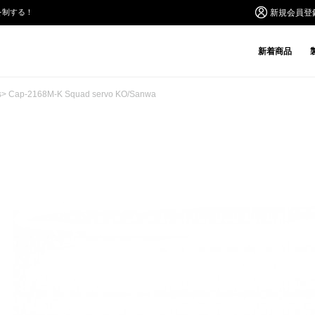
を制する！
新規会員登
新着商品
s
> Cap-2168M-K Squad servo KO/Sanwa