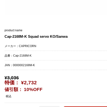
product name
Cap-2168M-K Squad servo KO/Sanwa
メーカー：CAPRICORN
品番：Cap-2168M-K
JAN：
0000002168M-K
¥3,036
特価： ¥2,732
値引額： 10%OFF
税込