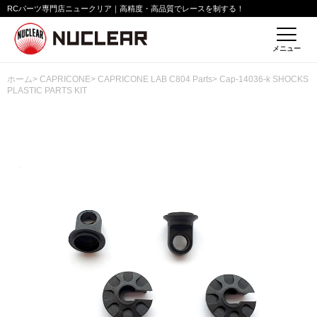
RCパーツ専門店ニュークリア｜高精度・高品質でレースを制する！
メニュー
ホーム
>
CAPRICONE
>
CAPRICONE LAB C804 Parts
> Cap-14036-k SHOCKS
PLASTIC PARTS KIT