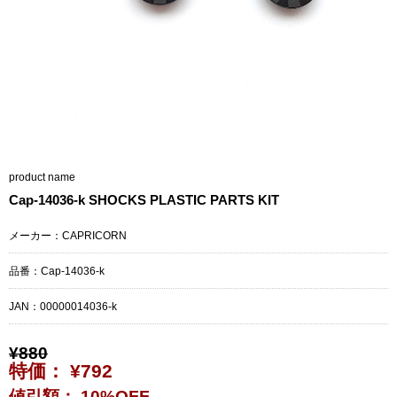
product name
Cap-14036-k SHOCKS PLASTIC PARTS KIT
メーカー：CAPRICORN
品番：Cap-14036-k
JAN：
00000014036-k
¥880
特価： ¥792
値引額： 10%OFF