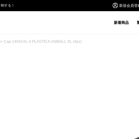
を制する！
新規会員登
新着商品
s
> Cap-14041XL-4 PLASTICA UNIBALL XL (4pz)