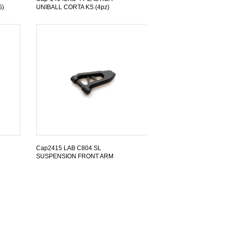
S)
UNIBALL CORTA KS (4pz)
Cap2415 LAB C804 SL
SUSPENSION FRONT ARM