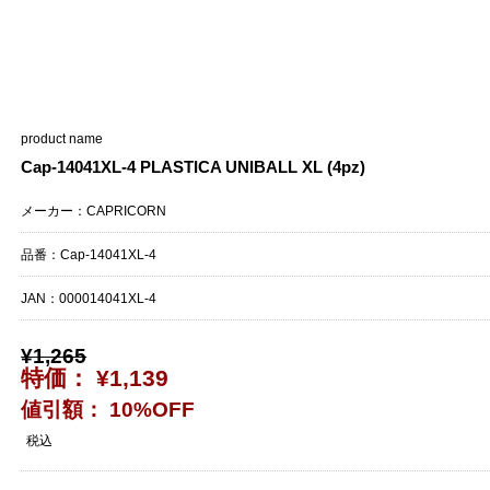
product name
Cap-14041XL-4 PLASTICA UNIBALL XL (4pz)
メーカー：CAPRICORN
品番：Cap-14041XL-4
JAN：
000014041XL-4
¥1,265
特価： ¥1,139
値引額： 10%OFF
税込