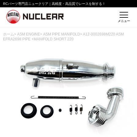
RCパーツ専門店ニュークリア｜高精度・高品質でレースを制する！
メニュー
ホーム
>
ASM ENGINE
>
ASM PIPE MANIFOLD
> A12-0002698M220 ASM
EFRA2698 PIPE +MANIFOLD SHORT 220