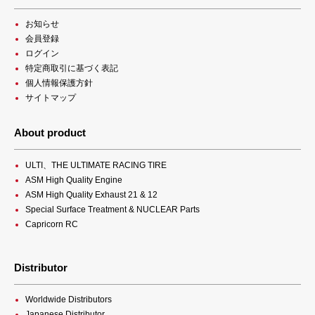
お知らせ
会員登録
ログイン
特定商取引に基づく表記
個人情報保護方針
サイトマップ
About product
ULTI、THE ULTIMATE RACING TIRE
ASM High Quality Engine
ASM High Quality Exhaust 21 & 12
Special Surface Treatment & NUCLEAR Parts
Capricorn RC
Distributor
Worldwide Distributors
Japanese Distributor