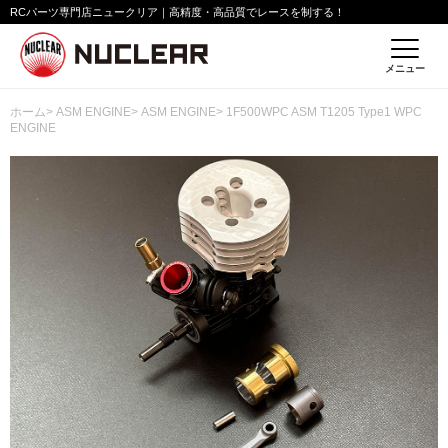
RCパーツ専門店ニュークリア｜高精度・高品質でレースを制する！
メニュー
ホーム
>
ASM ENGINE
>
ASM ENGINE
> 1F500WPC ASM T1205 Type1 WPC
ENGINE