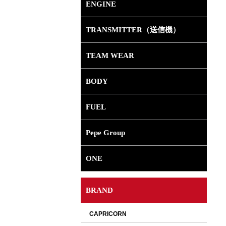
ENGINE
TRANSMITTER（送信機）
TEAM WEAR
BODY
FUEL
Pepe Group
ONE
BRAND
選択して下さい。