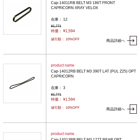
Cap-14011RB BELT M3 186T FRONT
CAPRICORN XRAY VELOX
在庫： 12
¥1,771
特価： ¥1,594
値引額： 10%OFF
商品詳細へ
product name
Cap-14012RB BELT M3 390T LAT (PUL Z25) OPT
CAPRICORN
在庫： 3
¥1,771
特価： ¥1,594
値引額： 10%OFF
商品詳細へ
product name
Cap-14013RB BELT M3 177T REAR OPT