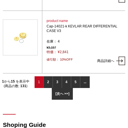
product name
Cap-14021-k KEVLAR REAR DIFFERENTIAL
CASE V3
在庫： 4
¥3,157
特価： ¥2,841
値引額： 10%OFF
商品詳細へ
1
から
15
を表示中
1
2
3
4
5
...
(商品の数:
131
)
[次へ >>]
Shoping Guide