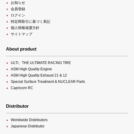
お知らせ
会員登録
ログイン
特定商取引に基づく表記
個人情報保護方針
サイトマップ
About product
ULTI、THE ULTIMATE RACING TIRE
ASM High Quality Engine
ASM High Quality Exhaust 21 & 12
Special Surface Treatment & NUCLEAR Parts
Capricorn RC
Distributor
Worldwide Distributors
Japanese Distributor