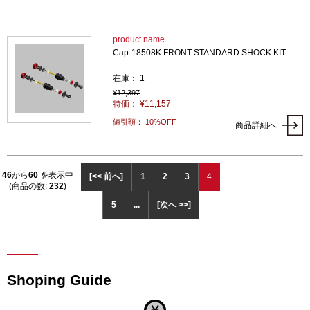
product name
Cap-18508K FRONT STANDARD SHOCK KIT
在庫： 1
¥12,397
特価： ¥11,157
値引額： 10%OFF
商品詳細へ
46
から
60
を表示中
[<< 前へ]
1
2
3
4
(商品の数:
232
)
5
...
[次へ >>]
Shoping Guide