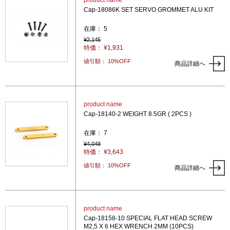
product name
Cap-18086K SET SERVO GROMMET ALU KIT
在庫： 5
¥2,145
特価： ¥1,931
値引額： 10%OFF
商品詳細へ
product name
Cap-18140-2 WEIGHT 8.5GR ( 2PCS )
在庫： 7
¥4,048
特価： ¥3,643
値引額： 10%OFF
商品詳細へ
product name
Cap-18158-10 SPECIAL FLAT HEAD SCREW
M2,5 X 6 HEX WRENCH 2MM (10PCS)