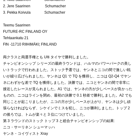
2. Jere Saarinen Schumacher
3. Pekka Koivula Schumacher
Teemu Saarinen
FUTURE-RC FINLAND OY
Tehtaankatu 21
FIN -11710 RIIHIMÄKI; FINLAND
両クラスと両選手権とも Ulti タイヤで勝利しました。
チャンピオンシップ シリーズの最終ラウンドは、ハルマのパワーパークの美し
いトラックで行われました。ストック予選では、ヤンネとニコの間で激しい戦
いが繰り広げられました。ヤンネは Q1 で TQ を獲得し、ニコは Q2-Q4 でヤン
ネにわずかな差で TQ を獲得しました。決勝では、ニコとヤンネの間で非常に
接近したレースが見られました。A1 では、ヤンネの方が少しペースが良かった
ものの、ニコはラインを閉め、最初の決勝で 0.1 秒差で勝利しました。A2 でも
同じことが起こりましたが、ニコの方が少しペースが上がり、ヤンネは少し頑
張らなければならず、シケインでミスを犯し、ニコが勝利しました。トップ 2
の後ろでは、トムが楽々と 3 位につけていました。
第 3 ラウンドのストック トップ 3 と総合チャンピオンシップの結果:
ニコ・サーリネン シューマッハ
ヤンネ・コイヴィスト Xray