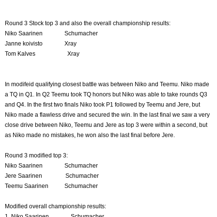
Round 3 Stock top 3 and also the overall championship results:
Niko Saarinen Schumacher
Janne koivisto Xray
Tom Kalves Xray
In modifeid qualifying closest battle was between Niko and Teemu. Niko made
a TQ in Q1. In Q2 Teemu took TQ honors but Niko was able to take rounds Q3
and Q4. In the first two finals Niko took P1 followed by Teemu and Jere, but
Niko made a flawless drive and secured the win. In the last final we saw a very
close drive between Niko, Teemu and Jere as top 3 were within a second, but
as Niko made no mistakes, he won also the last final before Jere.
Round 3 modified top 3:
Niko Saarinen Schumacher
Jere Saarinen Schumacher
Teemu Saarinen Schumacher
Modified overall championship results:
1. Niko Saarinen Schumacher