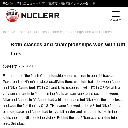
RCパーツ専門店ニュークリア｜高精度・高品質でレースを制する！
メニュー
ホーム
>
ニュース
> Both classes and championships won with Ulti tires.
Both classes and championships won with Ulti
tires.
記事日付:
2025/04/01
Final round of the finish Championship series was run in beutiful track at
Powerpark in Härmä. In stock qualifying there war tight battle between Janne
and Niko, Janne took TQ in Q1 and Niko responsed with TQ in Q2-Q4 with a
very small margin to Janne. In the finals we saw very close racing between
Niko and Janne, in A1 Janne had a bit more pace but Niko kept the line closed
and won the first final by 0,1S. THe same followed in the A2, but Niko found a
bit more pace and Janne had to try a bit harder and made a mistake in the
schicane and Niko took the victory. Behind the top 2 Tom was cruising into an
easy 3rd.place.