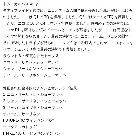
トム・カルベス Xray
モディファイド予選では、ニコとテームの間で最も接近した戦いが繰り広げら
れました。ニコは Q1 で TQ を獲得しました。Q2 ではテームが TQ を獲得しま
したが、ニコは Q3 と Q4 ラウンドで優勝しました。最初の 2 つの決勝では、
ニコが P1 を獲得し、続いてテームとジェレが続きましたが、ニコは完璧なド
ライブで勝利を収めました。最後の決勝では、ニコ、テーム、ジェレの間で非
常に接近したドライブが見られ、トップ 3 は 1 秒以内でしたが、ニコはミスを
せず、ジェレより先に最後の決勝でも優勝しました。
ラウンド 3 の変更されたトップ 3:
ニコ・サーリネン・シューマッハ
ジェレ・サーリネン・シューマッハ
ティーム・サーリネン・シューマッハ
修正された全体的なチャンピオンシップ結果:
1. ニコ・サーリネン・シューマッハ
2. ジェレ・サーリネン・シューマッハ
3. ペッカ・コイヴラ・シューマッハ
ティーム・サーリネン
FUTURE-RC フィンランド OY
テフタアンカトゥ 21
FIN -11710 リーヒメキ;フィンランド