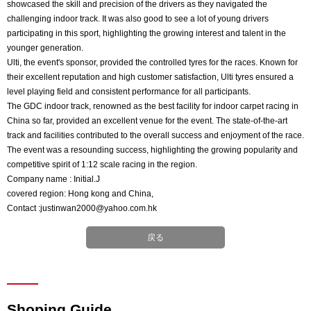
showcased the skill and precision of the drivers as they navigated the
challenging indoor track. It was also good to see a lot of young drivers
participating in this sport, highlighting the growing interest and talent in the
younger generation.
Ulti, the event's sponsor, provided the controlled tyres for the races. Known for
their excellent reputation and high customer satisfaction, Ulti tyres ensured a
level playing field and consistent performance for all participants.
The GDC indoor track, renowned as the best facility for indoor carpet racing in
China so far, provided an excellent venue for the event. The state-of-the-art
track and facilities contributed to the overall success and enjoyment of the race.
The event was a resounding success, highlighting the growing popularity and
competitive spirit of 1:12 scale racing in the region.
Company name : Initial.J
covered region: Hong kong and China,
Contact :justinwan2000@yahoo.com.hk
戻る
Shoping Guide