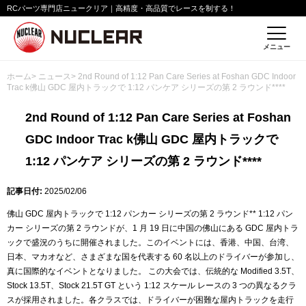
RCパーツ専門店ニュークリア｜高精度・高品質でレースを制する！
メニュー
ホーム
>
ニュース
> 2nd Round of 1:12 Pan Care Series at Foshan GDC Indoor
Trac k佛山 GDC 屋内トラックで 1:12 パンケア シリーズの第 2 ラウンド****
2nd Round of 1:12 Pan Care Series at Foshan
GDC Indoor Trac k佛山 GDC 屋内トラックで
1:12 パンケア シリーズの第 2 ラウンド****
記事日付:
2025/02/06
佛山 GDC 屋内トラックで 1:12 パンカー シリーズの第 2 ラウンド** 1:12 パン
カー シリーズの第 2 ラウンドが、1 月 19 日に中国の佛山にある GDC 屋内トラ
ックで盛況のうちに開催されました。このイベントには、香港、中国、台湾、
日本、マカオなど、さまざまな国を代表する 60 名以上のドライバーが参加し、
真に国際的なイベントとなりました。 この大会では、伝統的な Modified 3.5T、
Stock 13.5T、Stock 21.5T GT という 1:12 スケール レースの 3 つの異なるクラ
スが採用されました。各クラスでは、ドライバーが困難な屋内トラックを走行