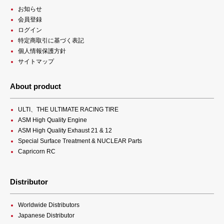
お知らせ
会員登録
ログイン
特定商取引に基づく表記
個人情報保護方針
サイトマップ
About product
ULTI、THE ULTIMATE RACING TIRE
ASM High Quality Engine
ASM High Quality Exhaust 21 & 12
Special Surface Treatment & NUCLEAR Parts
Capricorn RC
Distributor
Worldwide Distributors
Japanese Distributor