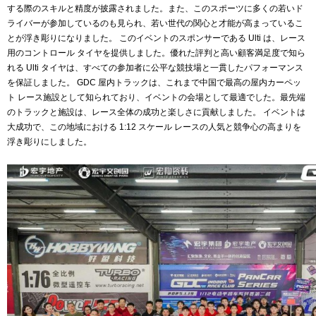
する際のスキルと精度が披露されました。また、このスポーツに多くの若いド
ライバーが参加しているのも見られ、若い世代の関心と才能が高まっているこ
とが浮き彫りになりました。 このイベントのスポンサーである Ulti は、レース
用のコントロール タイヤを提供しました。優れた評判と高い顧客満足度で知ら
れる Ulti タイヤは、すべての参加者に公平な競技場と一貫したパフォーマンス
を保証しました。 GDC 屋内トラックは、これまで中国で最高の屋内カーペッ
ト レース施設として知られており、イベントの会場として最適でした。最先端
のトラックと施設は、レース全体の成功と楽しさに貢献しました。 イベントは
大成功で、この地域における 1:12 スケール レースの人気と競争心の高まりを
浮き彫りにしました。