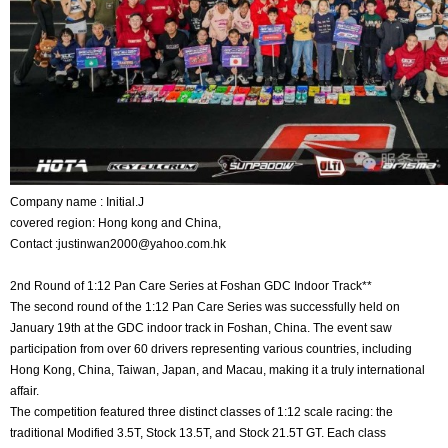
Company name : Initial.J
covered region: Hong kong and China,
Contact :justinwan2000@yahoo.com.hk
2nd Round of 1:12 Pan Care Series at Foshan GDC Indoor Track**
The second round of the 1:12 Pan Care Series was successfully held on
January 19th at the GDC indoor track in Foshan, China. The event saw
participation from over 60 drivers representing various countries, including
Hong Kong, China, Taiwan, Japan, and Macau, making it a truly international
affair.
The competition featured three distinct classes of 1:12 scale racing: the
traditional Modified 3.5T, Stock 13.5T, and Stock 21.5T GT. Each class